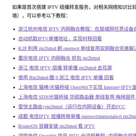
如果是首次搭建 IPTV 组播转发服务，对相关网络知识比
墙），可以参考以下教程：
浙江杭州电信 IPTV 内网融合教程：在局域网任意设备观看
自动抓取IPTV单播地址，实现时移回看
K2P 利用 rtp2httpd 刷 openwrt 单线复用双网融合完
重庆电信 IPTV 内网融合 抓包 rtp2httpd
浙江 电信 IPTV 组播 转单播 rtp2httpd 去花屏
使用 Rtp2httpd 酷 9 浙江 电信 IPTV 单播 回看
上海电信 猫棒/光猫桥接 OpenWrt下实现 Internet+IPTV盒子+u
上海电信 SDN光猫桥接 华硕路由器 单线复用 梅林固件 rtp2
爱快主路由+rtp2httpd（运行在内网设备）开启FCC
成都 电信IPTV 组播转换单播 openwrt/immortalwrt rtp2htt
RouterOS 容器安装 rtp2httpd 看 IPTV
湖南电信 OpenWrt 拨号 IPTV 全流程教程 | 内网融