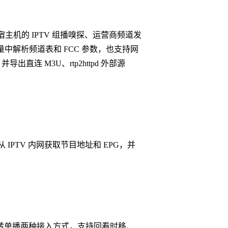
 Docker 宿主机的 IPTV 组播嗅探、运营商频道发
流量中解析频道表和 FCC 参数，也支持网
直连 M3U、rtp2httpd 外部源
从 IPTV 内网获取节目地址和 EPG，并
组播转单播两种接入方式，支持回看时移、