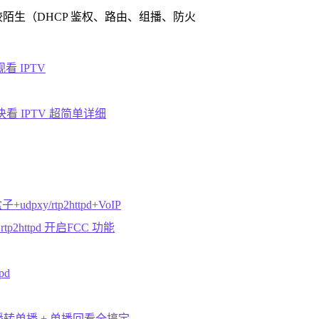
较陌生（DHCP 鉴权、路由、组播、防火
 IPTV
美解决看 IPTV 超简单详细
dpxy/rtp2httpd+VoIP
httpd 开启FCC 功能
pd
合组播转单播 + 单播回看全搞定