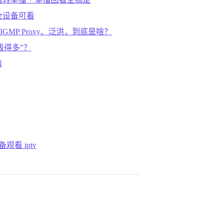
+ 全设备可看
、IGMP Proxy、泛洪，到底是啥？
高级得多”？
清
观看 iptv