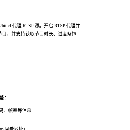
pd 代理 RTSP 源。开启 RTSP 代理并
RTSP 点播节目，并支持获取节目时长、进度条拖
功能：
码、帧率等信息
hup 回看地址）