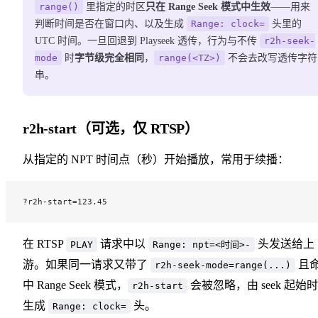
range()
里指定的时区
只在 Range Seek 模式中生效
——用来
判断时间是否在窗口内、以及生成
Range: clock=
头里的
UTC 时间。一旦回退到 Playseek 透传，行为与不传
r2h-seek-
mode
时
字节级完全相同
，
range(<TZ>)
不会去改写透传字符
串。
r2h-start（可选，仅 RTSP）
从指定的 NPT 时间点（秒）开始播放，常用于续播：
?r2h-start=123.45
在 RTSP
请求中以
头发送给上
PLAY
Range: npt=<时间>-
游。如果同一请求又带了
且
r2h-seek-mode=range(...)
中 Range Seek 模式，
会被忽略，由 seek 起始
r2h-start
生成
头。
Range: clock=