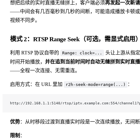
想把后续的实时直播无缝拼上，客户端必须
再发起一次新请
——中间会有几百毫秒到几秒的间断，可能造成播放卡顿或
视频不同步。
模式 2：RTSP Range Seek（可选，需显式启用
利用 RTSP 协议自带的
头让上游从指
Range: clock=...
时间开始播放，
并在追到当前时间时自动无缝拼到实时直播
——全程一次连接、无需重连。
启用方式：在 URL 里加
：
r2h-seek-mode=range(...)
http://192.168.1.1:5140/rtsp/iptv.example.com:554/channel1?
优势
：从时移段过渡到直播实时段是一次连续播放，无间断
限制
：