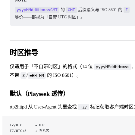
NOTE
yyyyMMddHHmmssGMT
的
GMT
后缀语义与 ISO 8601 的
Z
等价——都视为「自带 UTC 时区」。
时区推导
仅适用于「不自带时区」的格式（14 位
yyyyMMddHHmmss
不带
/
的 ISO 8601）。
Z
±HH:MM
默认（Playseek 透传）
rtp2httpd 从 User-Agent 头里查找
标记获取客户端时区
TZ/
TZ/UTC      → UTC
TZ/UTC+8    → 东八区