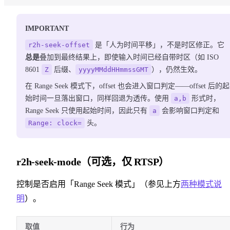
IMPORTANT
r2h-seek-offset
是「人为时间平移」，不是时区修正。它
总是
叠加到最终结果上，即使输入时间已经自带时区（如 ISO
8601
Z
后缀、
yyyyMMddHHmmssGMT
），仍然生效。
在 Range Seek 模式下，offset 也会进入窗口判定——offset 后的起
始时间一旦落出窗口，同样回退为透传。使用
a,b
形式时，
Range Seek 只使用起始时间，因此只有
a
会影响窗口判定和
Range: clock=
头。
r2h-seek-mode（可选，仅 RTSP）
控制是否启用「Range Seek 模式」（参见上方
两种模式说
明
）。
取值
行为