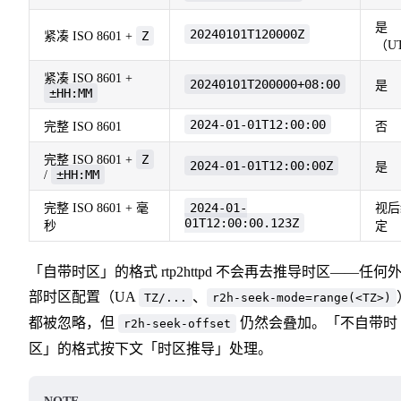
是
20240101T120000Z
Z
紧凑 ISO 8601 +
（U
紧凑 ISO 8601 +
20240101T200000+08:00
是
±HH:MM
2024-01-01T12:00:00
完整 ISO 8601
否
Z
完整 ISO 8601 +
2024-01-01T12:00:00Z
是
±HH:MM
/
2024-01-
完整 ISO 8601 + 毫
视后
01T12:00:00.123Z
秒
定
「自带时区」的格式 rtp2httpd 不会再去推导时区——任何
部时区配置（UA
、
TZ/...
r2h-seek-mode=range(<TZ>)
都被忽略，但
仍然会叠加。「不自带时
r2h-seek-offset
区」的格式按下文「时区推导」处理。