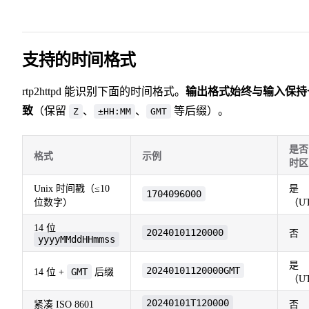
支持的时间格式
rtp2httpd 能识别下面的时间格式。
输出格式始终与输入保持
致
（保留
、
、
等后缀）。
Z
±HH:MM
GMT
是否
格式
示例
时区
Unix 时间戳（≤10
是
1704096000
位数字）
（U
14 位
20240101120000
否
yyyyMMddHHmmss
是
20240101120000GMT
GMT
14 位 +
后缀
（U
20240101T120000
紧凑 ISO 8601
否