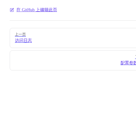
在 GitHub 上编辑此页
Pager
上一页
访问日志
配置参